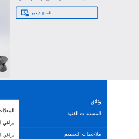
المنتج
فيديو
وثائق
المعدّات
المستندات الفنية
براغي ا
ملاحظات التصميم
براغي ا