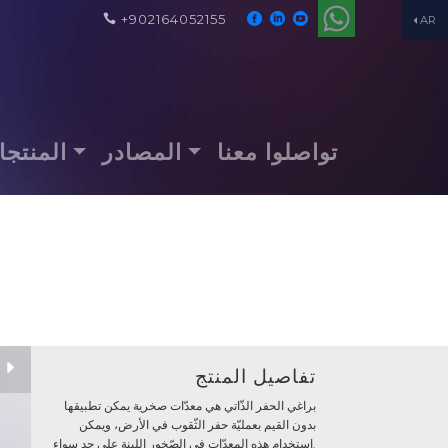
+902164052155
AR
تواصلوا معنا
المصادر
المنتج
تفاصيل المنتج
براغي الحفر الذّاتي هي معدّات صخرية يمكن تطبيقها
بدون القيم بعمليّة حفر الثّقوب في الأرض، ويمكن
استخدام هذه المعدّات في الصّخور اللينة على حد سواء.