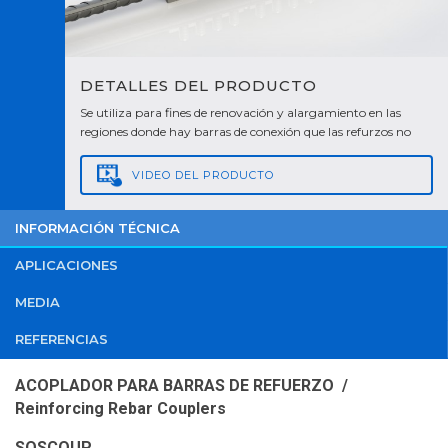
DETALLES DEL PRODUCTO
Se utiliza para fines de renovación y alargamiento en las
regiones donde hay barras de conexión que las refurzos no
permiten el solapamiento. Se garantiza la continuidad de la
estructura al alargar las varillas de conexión cortas hasta la
VIDEO
DEL PRODUCTO
distancia del solapamiento y del piso con el acoplador
SOSCOUP.
INFORMACIÓN TÉCNICA
APLICACIONES
MEDIA
REFERENCIAS
ACOPLADOR PARA BARRAS DE REFUERZO /
Reinforcing Rebar Couplers
SOSCOUP