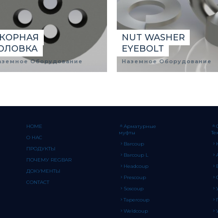
КОРНАЯ
NUT WASHER
ОЛОВКА
EYEBOLT
аземное Оборудование
Наземное Оборудование
HOME
Арматурные
муфты
Те
О НАС
Barcoup
ПРОДУКТЫ
Barcoup L
ПОЧЕМУ REGBAR
Headcoup
ДОКУМЕНТЫ
Prescoup
CONTACT
Soscoup
Tapercoup
Weldcoup