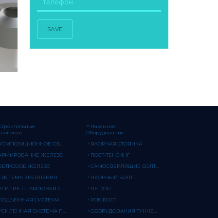
SAVE
Строительные
Наземное
хнологии
Оборудование
КОМПОЗИЦИОННОЕ ОБОРУДОВАНИЕ
ЯКОРНАЯ СТОЯНКА
АРМИРОВАНИЕ ЖЕЛЕЗОБЕТОНА
ПОСТ-ТЕНСИНГ
ВЕТРОВОЕ ЖЕЛЕЗО
САМОСВЕРЛЯЩИЕ БОЛТЫ
СИСТЕМА КРЕПЛЕНИЯ
ЯКОРНЫЙ БОЛТ
УСИЛИЕ ШТАМПОВКИ СДВИГА
TIE ROD
ПОДЪЕМНАЯ СИСТЕМА
РОК БОЛТ
УСИЛЕННАЯ СИСТЕМА ПРОРАСТАНИЯ
ОБОРУДОВАНИЯ ТУННЕЛЬНОЙ ПОДДЕРЖКИ