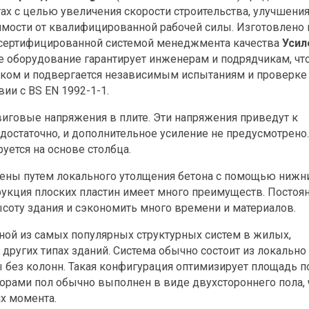
тах с целью увеличения скорости строительства, улучшени
имости от квалифицированной рабочей силы. Изготовлено 
 сертифицированной системой менеджмента качества
Усил
оборудование гарантирует инженерам и подрядчикам, чт
ком и подвергается независимым испытаниям и проверке
ии с BS EN 1992-1-1.
иговые напряжения в плите. Эти напряжения приведут к
достаточно, и дополнительное усиление не предусмотрено.
уется на основе столбца.
ены путем локального утолщения бетона с помощью нижн
рукция плоских пластин имеет много преимуществ. Постоя
оту здания и сэкономить много времени и материалов.
ной из самых популярных структурных систем в жилых,
ругих типах зданий. Система обычно состоит из локально
без колонн. Такая конфигурация оптимизирует площадь п
орами пол обычно выполнен в виде двухстороннего пола,
х момента.