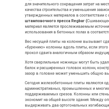
для значительного сокращения затрат на мес
качества строительства и уменьшения завис
утвержденных материалов в соответствии с
штамповочного пресса Regbar (
Сшивающее 
материал является прослеживаемым источни
использования в бетонных полах в соответств
Вес несущей плиты на колонне вызывает сдв
«бурению» колонны вдоль плиты, если этого 
прокол сдвига аналогичным образом индуцир
Хотя сверлильные ножницы могут быть удал
балок и расширенных головок колонн, конст
зазор в головке может уменьшить общую выс
Сегодня железобетонные плиты являются од
административных, промышленных и многих д
поддерживаемых срезов. Колонны или стены 
экономит на общей высоте здания. Между оп
выдерживать два ортогональных изгибающи