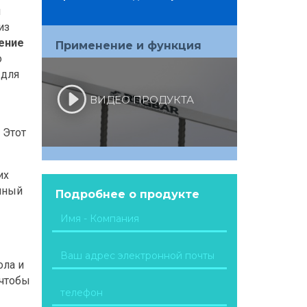
я
из
ение
Применение и функция
о
 для
ВИДЕО ПРОДУКТА
 Этот
их
нный
Подробнее о продукте
ола и
 чтобы