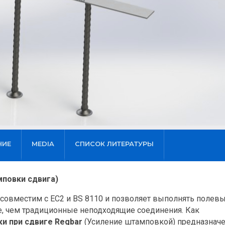
НИЕ
MEDIA
СПИСОК ЛИТЕРАТУРЫ
мповки сдвига)
совместим с EC2 и BS 8110 и позволяет выполнять полев
е, чем традиционные неподходящие соединения. Как
и при сдвиге Regbar
(Усиление штамповкой) предназнач