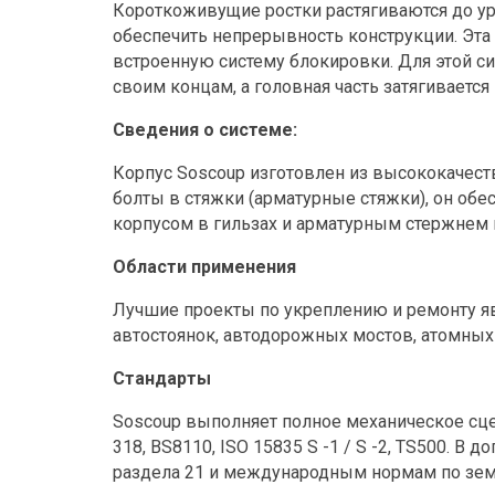
Короткоживущие ростки растягиваются до у
обеспечить непрерывность конструкции. Эта 
встроенную систему блокировки. Для этой с
своим концам, а головная часть затягивается
Сведения о системе:
Корпус Soscoup изготовлен из высококачест
болты в стяжки (арматурные стяжки), он о
корпусом в гильзах и арматурным стержнем и
Области применения
Лучшие проекты по укреплению и ремонту явл
автостоянок, автодорожных мостов, атомных 
Стандарты
Soscoup выполняет полное механическое сце
318, BS8110, ISO 15835 S -1 / S -2, TS500. В 
раздела 21 и международным нормам по земл