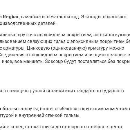
а Regbar
, в манжеты печатается код. Эти коды позволяют
роизводственных деталей.
альные прутки с эпоксидным покрытием, соответствующи
пользованием связующих гильз с эпоксидным покрытием б
 с арматуры. Цинковую (оцинкованную) арматуру можно
Соединения с эпоксидным покрытием или оцинкованные в
о иное, все манжеты Soscoup будут поставляться без покры
ы с помощью ручной вставки или стандартного ударного
p болты
затянуты, болты сгибаются с крутящим моментом 
турой и внутренней стенкой гильзы.
айте конец штока толчка до стопорного штифта в центр.