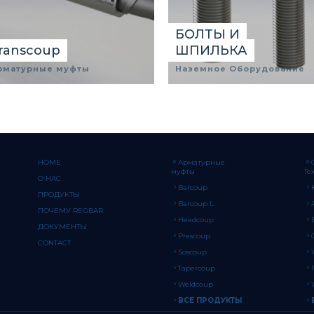
БОЛТЫ И
ranscoup
ШПИЛЬКА
рматурные муфты
Наземное Оборудование
HOME
Арматурные
муфты
Те
О НАС
Barcoup
ПРОДУКТЫ
Barcoup L
ПОЧЕМУ REGBAR
Headcoup
ДОКУМЕНТЫ
Prescoup
CONTACT
Soscoup
Tapercoup
Weldcoup
ВСЕ ПРОДУКТЫ