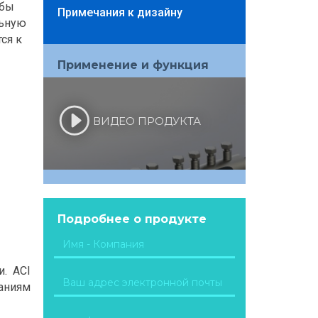
обы
Примечания к дизайну
льную
ся к
Применение и функция
ВИДЕО ПРОДУКТА
Подробнее о продукте
и.
ACI
ваниям