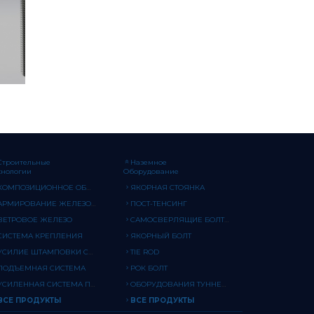
Строительные
Наземное
хнологии
Оборудование
КОМПОЗИЦИОННОЕ ОБОРУДОВАНИЕ
ЯКОРНАЯ СТОЯНКА
АРМИРОВАНИЕ ЖЕЛЕЗОБЕТОНА
ПОСТ-ТЕНСИНГ
ВЕТРОВОЕ ЖЕЛЕЗО
САМОСВЕРЛЯЩИЕ БОЛТЫ
СИСТЕМА КРЕПЛЕНИЯ
ЯКОРНЫЙ БОЛТ
УСИЛИЕ ШТАМПОВКИ СДВИГА
TIE ROD
ПОДЪЕМНАЯ СИСТЕМА
РОК БОЛТ
УСИЛЕННАЯ СИСТЕМА ПРОРАСТАНИЯ
ОБОРУДОВАНИЯ ТУННЕЛЬНОЙ ПОДДЕРЖКИ
ВСЕ ПРОДУКТЫ
ВСЕ ПРОДУКТЫ