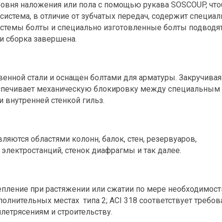
ровня наложения или пола с помощью рукава SOSCOUP, чт
система, в отличие от зубчатых передач, содержит специа
истемы болты и специально изготовленные болты подводят
 и сборка завершена.
венной стали и оснащен болтами для арматуры. Закручивая
беспечивает механическую блокировку между специальным
 внутренней стенкой гильз.
яются областями колонн, балок, стен, резервуаров,
электростанций, стенок диафрагмы и так далее.
пление при растяжении или сжатии по мере необходимост
дополнительных местах
типа 2; ACI 318 соответствует требо
етрясениям и строительству.