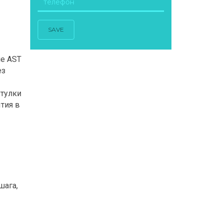
SAVE
е AST
ез
тулки
тия в
шага,