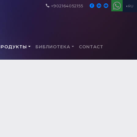
+902164052155
RU
ПРОДУКТЫ
БИБЛИОТЕКА
CONTACT