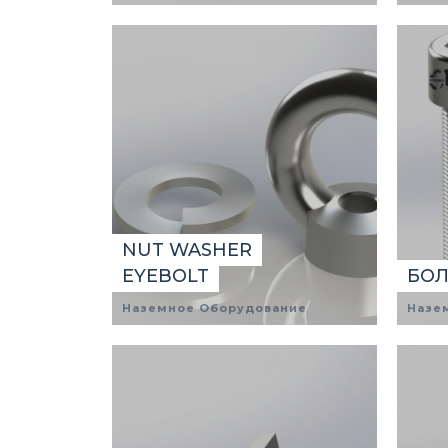
NUT WASHER
EYEBOLT
БОЛ
Наземное Оборудование
Назе