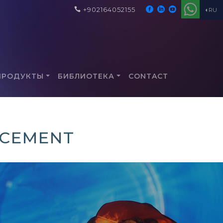
+902164052155
RU
ПРОДУКТЫ
БИБЛИОТЕКА
CONTACT
RCEMENT