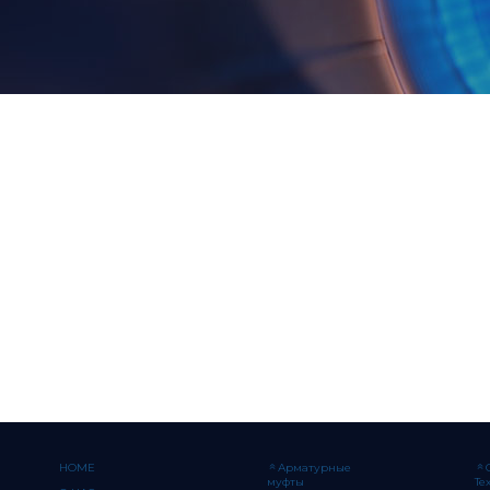
HOME
Арматурные
муфты
Те