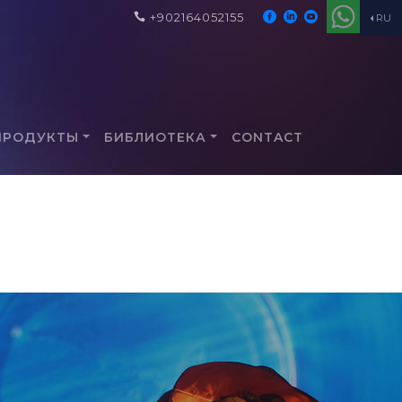
+902164052155
RU
ПРОДУКТЫ
БИБЛИОТЕКА
CONTACT