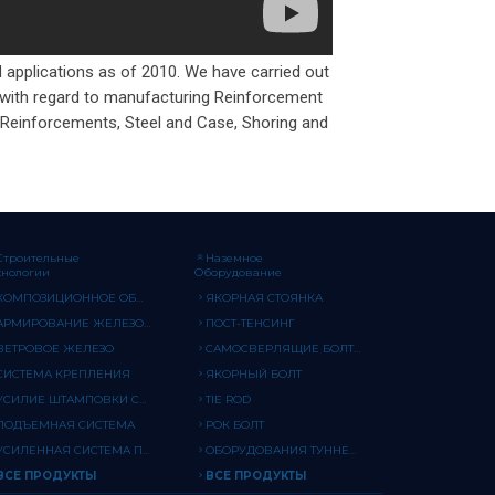
d applications as of 2010. We have carried out
ds with regard to manufacturing Reinforcement
 Reinforcements, Steel and Case, Shoring and
Строительные
Наземное
хнологии
Оборудование
КОМПОЗИЦИОННОЕ ОБОРУДОВАНИЕ
ЯКОРНАЯ СТОЯНКА
АРМИРОВАНИЕ ЖЕЛЕЗОБЕТОНА
ПОСТ-ТЕНСИНГ
ВЕТРОВОЕ ЖЕЛЕЗО
САМОСВЕРЛЯЩИЕ БОЛТЫ
СИСТЕМА КРЕПЛЕНИЯ
ЯКОРНЫЙ БОЛТ
УСИЛИЕ ШТАМПОВКИ СДВИГА
TIE ROD
ПОДЪЕМНАЯ СИСТЕМА
РОК БОЛТ
УСИЛЕННАЯ СИСТЕМА ПРОРАСТАНИЯ
ОБОРУДОВАНИЯ ТУННЕЛЬНОЙ ПОДДЕРЖКИ
ВСЕ ПРОДУКТЫ
ВСЕ ПРОДУКТЫ