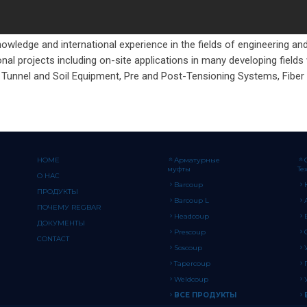
owledge and international experience in the fields of engineering an
nal projects including on-site applications in many developing fiel
 Tunnel and Soil Equipment, Pre and Post-Tensioning Systems, Fiber
HOME
Арматурные
муфты
Те
О НАС
Barcoup
ПРОДУКТЫ
Barcoup L
ПОЧЕМУ REGBAR
Headcoup
ДОКУМЕНТЫ
Prescoup
CONTACT
Soscoup
Tapercoup
Weldcoup
ВСЕ ПРОДУКТЫ