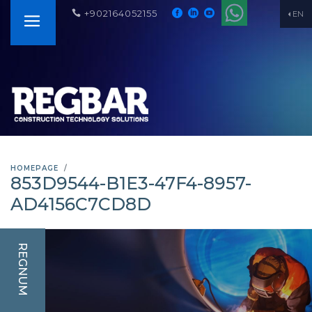
+902164052155
EN
HOMEPAGE
853D9544-B1E3-47F4-8957-
AD4156C7CD8D
REGNUM