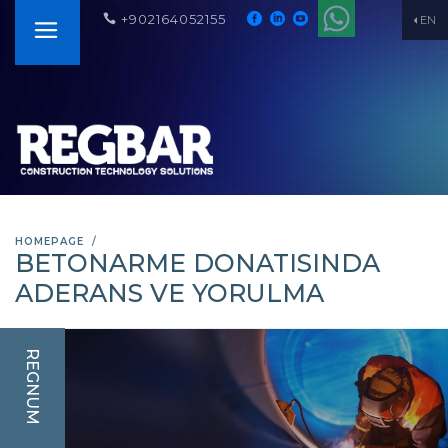
+902164052155
EN
HOMEPAGE
BETONARME DONATISINDA
ADERANS VE YORULMA
REGNUM