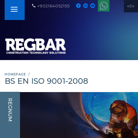
+902164052155
EN
HOMEPAGE
BS EN ISO 9001-2008
REGNUM