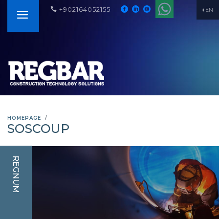
+902164052155
EN
HOMEPAGE
SOSCOUP
REGNUM