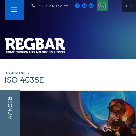
+902164052155
EN
HOMEPAGE
ISO 4035E
REGNUM