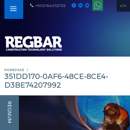
+902164052155
EN
HOMEPAGE
351DD170-0AF6-48CE-8CE4-
D3BE74207992
REGNUM