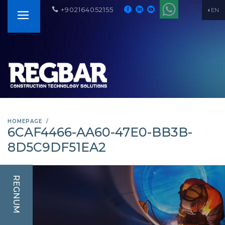
+902164052155
EN
HOMEPAGE
6CAF4466-AA60-47E0-BB3B-
8D5C9DF51EA2
REGNUM