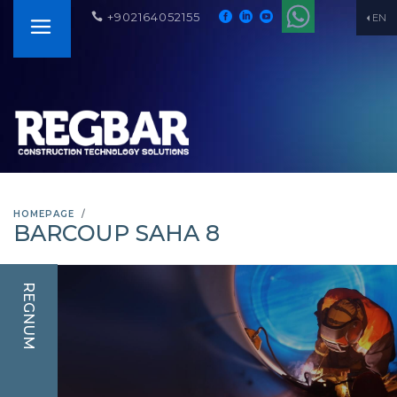
+902164052155
EN
HOMEPAGE
BARCOUP SAHA 8
REGNUM