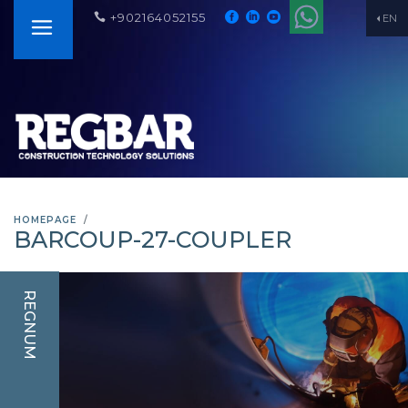
+902164052155
EN
HOMEPAGE
BARCOUP-27-COUPLER
REGNUM