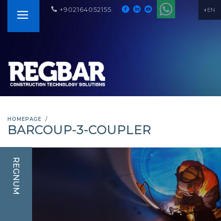
+902164052155
EN
HOMEPAGE
BARCOUP-3-COUPLER
REGNUM