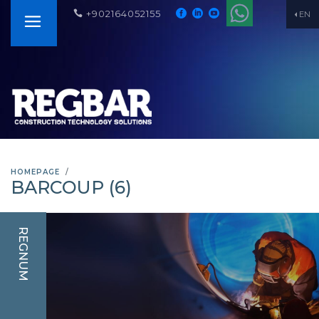
+902164052155
EN
HOMEPAGE
BARCOUP (6)
REGNUM