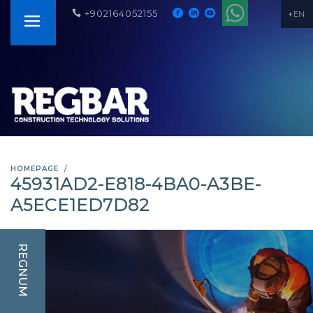
+902164052155
EN
HOMEPAGE
45931AD2-E818-4BA0-A3BE-
A5ECE1ED7D82
REGNUM