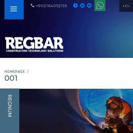
+902164052155
EN
HOMEPAGE
001
REGNUM