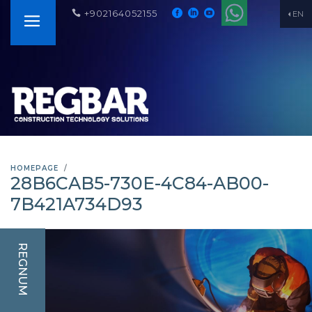
+902164052155
EN
HOMEPAGE
28B6CAB5-730E-4C84-AB00-
7B421A734D93
REGNUM