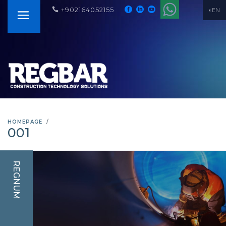
+902164052155
EN
HOMEPAGE
001
REGNUM