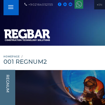
+902164052155
EN
HOMEPAGE
001 REGNUM2
REGNUM