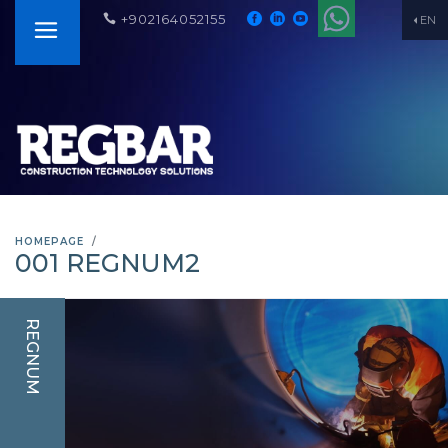
+902164052155
EN
HOMEPAGE
001 REGNUM2
REGNUM