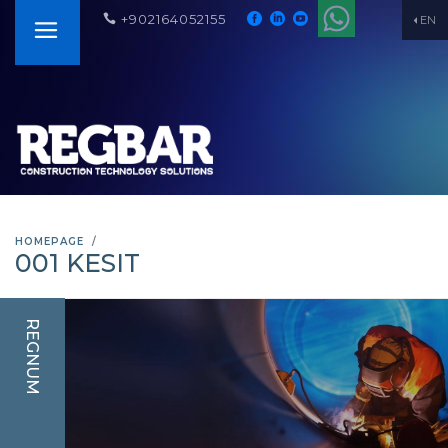
+902164052155
EN
HOMEPAGE
001 KESIT
REGNUM