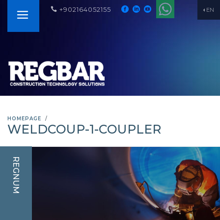
+902164052155
EN
HOMEPAGE
WELDCOUP-1-COUPLER
REGNUM