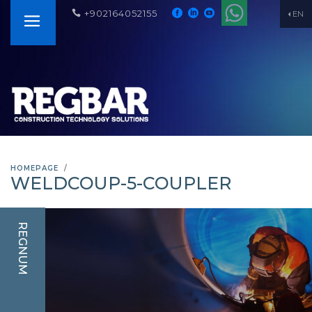
+902164052155
EN
HOMEPAGE
WELDCOUP-5-COUPLER
REGNUM